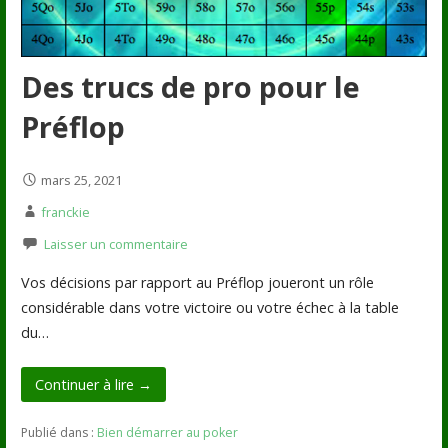
Des trucs de pro pour le
Préflop
mars 25, 2021
franckie
Laisser un commentaire
Vos décisions par rapport au Préflop joueront un rôle
considérable dans votre victoire ou votre échec à la table
du…
Continuer à lire →
Publié dans :
Bien démarrer au poker