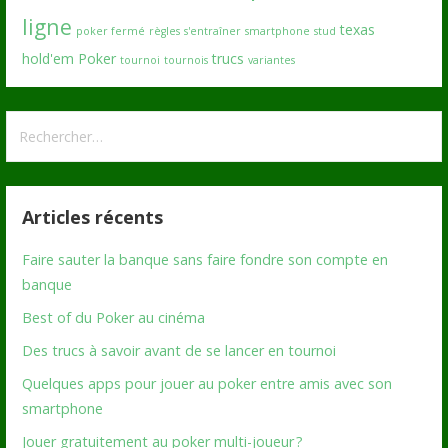
ligne
texas
poker fermé
règles
s'entraîner
smartphone
stud
hold'em Poker
trucs
tournoi
tournois
variantes
Rechercher :
Articles récents
Faire sauter la banque sans faire fondre son compte en
banque
Best of du Poker au cinéma
Des trucs à savoir avant de se lancer en tournoi
Quelques apps pour jouer au poker entre amis avec son
smartphone
Jouer gratuitement au poker multi-joueur ?